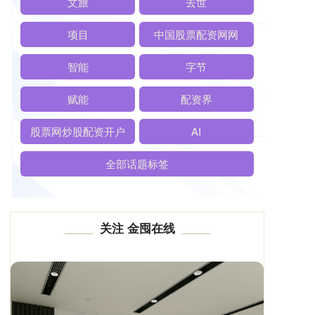
文旅
去世
项目
中国股票配资网网
智能
字节
赋能
配资界
股票网炒股配资开户
AI
全部话题标签
关注 金囤在线