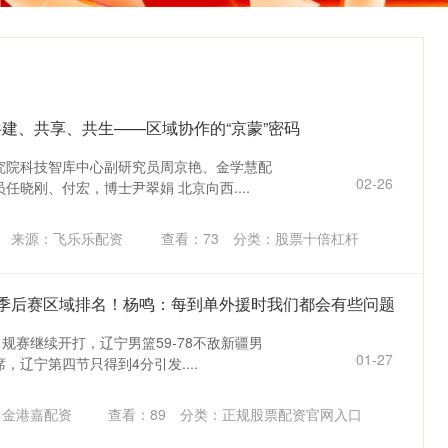
共建、共享、共生——区域协作的“京蒙”密码
究院科技智库中心副研究员周京艳、金学慧配
02-26
任晓刚、付宏，博士尹翠娟 北京向西....
来源：飞乐乐配资
查看：
73
分类：
股票十倍杠杆
出季后赛区域排名！杨鸣：每到单外援时我们都会有些问题
常规赛继续开打，辽宁男篮59-78不敌新疆男
01-27
辽宁第四节只得到4分引发....
：金港嘉配资
查看：
89
分类：
正规股票配资官网入口