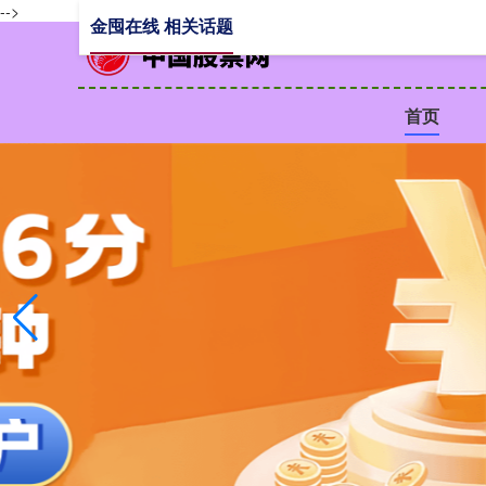
-->
金囤在线 相关话题
首页