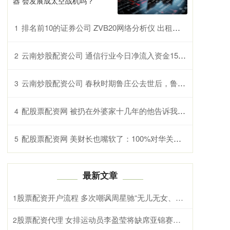
器 会发展成太空战机吗？
排名前10的证券公司 ZVB20网络分析仪 出租出售ZNB20
1
云南炒股配资公司 通信行业今日净流入资金15.33亿元，永鼎股份等8股净流入资金超亿元
2
云南炒股配资公司 春秋时期鲁庄公去世后，鲁国上演了一场君位的斗争，最后落入谁手
3
配股票配资网 被扔在外婆家十几年的他告诉我：父母这样去忙，孩子不会废
4
配股票配资网 美财长也嘴软了：100%对华关税不一定要发生
5
最新文章
股票配资开户流程 多次嘲讽周星驰“无儿无女、没有朋友、不敢见人”，李修贤道歉：不该在公众场合讲那些；从没压榨周星驰，也没把他卖掉；请不要网暴我家人
1
股票配资代理 女排运动员李盈莹将缺席亚锦赛与亚运会
2