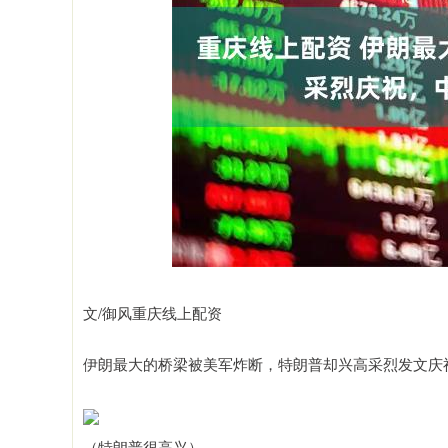
文/御风重庆线上配资
伊朗最大的桥梁被美军炸断，特朗普却兴高采烈发文庆
（特朗普很高兴）