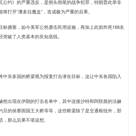
瓦公约》的严重违反，是彻头彻尾的战争犯罪，特朗普此举非
将打开“潘多拉魔盒”，造成极为严重的后果。
目标搪塞，如今美军公然袭击民用设施，再加上此前炸死168名
经突破了人类基本的良知底线。
将中东多国的桥梁视为报复打击潜在目标，这让中东各国陷入
赫然出现在伊朗的打击名单中，其中连接沙特和阿联酋的法赫
约旦的侯赛因国王大桥等等，这些桥梁除了是交通枢纽外，部
话，那么后果不堪设想。