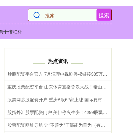
搜索
票十倍杠杆
热点资讯
炒股配资平台官方 7月清理电视剧侵权链接385万条 迅雷被纳入重点监测平台
重庆股票配资平台 山东体育直播鲁汉大战！泰山被淘汰得炸了！宿茂臻：无论联赛还是杯赛 场场争胜
股票网炒股配资开户 重庆A股62家上涨 国际复材、山外山、顺博合金列前三
股指外汇股票配资门户 美伊停火生变！4299股飘绿，A股后市怎么走？
股票配资网址导航 让“不善为”干部能为善为（有所思）