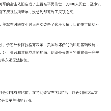
美军的袭击依旧造成了上百名平民伤亡，其中8人死亡，至少95
桥下庆祝波斯新年，没想到却遭到了灭顶之灾。
，美军在时隔数小时后再次袭击了这座大桥，目前伤亡情况不
烈。伊朗外长阿拉格齐表示，美国破坏伊朗的民用基础设施，
，处于失败和道德崩溃的局面。伊朗外长誓言将重建每一座被
害将永远无法恢复。
以色列都有些吃惊。在特朗普宣布“战果”后，以色列国防军立
这是美军单独的行动。