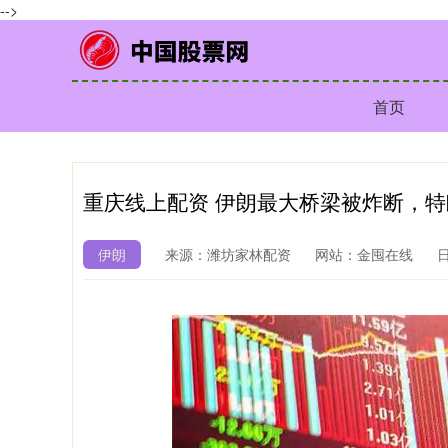
-->
首页
重庆线上配资 伊朗最大桥梁被炸断，
伊朗
来源：潍坊家林配资
网站：金囤在线
日