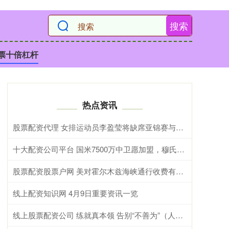
搜索
票十倍杠杆
热点资讯
股票配资代理 女排运动员李盈莹将缺席亚锦赛与亚运会
十大配资公司平台 国米7500万中卫愿加盟，穆氏皇马暂搁置引援，沙特球队加入竞争
股票配资股票户网 美对霍尔木兹海峡通行收费有多离谱
线上配资知识网 4月9日重要资讯一览
线上股票配资公司 练就真本领 告别“不善为”（人民眼·全面增强干部队伍现代化建设能力）