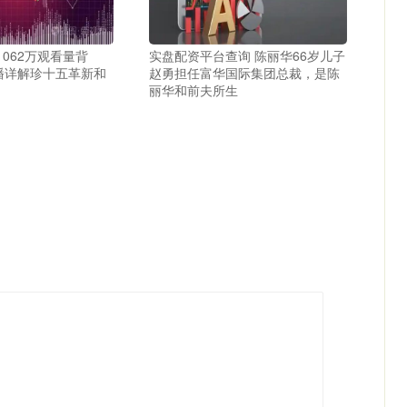
1062万观看量背
实盘配资平台查询 陈丽华66岁儿子
播详解珍十五革新和
赵勇担任富华国际集团总裁，是陈
丽华和前夫所生