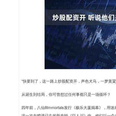
“快要到了，这一路上炒股配资开，声色犬马，一梦黄粱
从诞生到结局，你可曾想过任何事都只是一场循环？
四年前，八仙8Immortals发行《极乐大厦揭幕》
这一次在睽违已久的新专辑《巨人川》中，他们以一个